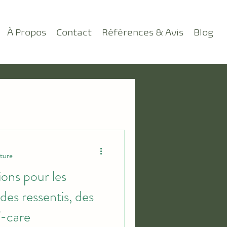
À Propos
Contact
Références & Avis
Blog
cture
ns pour les
 des ressentis, des
f-care