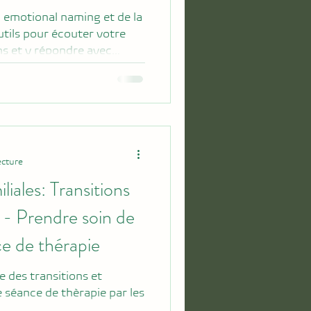
 emotional naming et de la
tils pour écouter votre
ins et y répondre avec
la différence entre
cience qui les sous-tend, et
les intégrer au quotidien,
ie personnelle.
ecture
liales: Transitions
 - Prendre soin de
ce de thérapie
 des transitions et
 séance de thèrapie par les