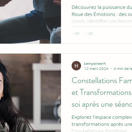
Découvrez la puissance du
Roue des Émotions : des ou
corps, identifier vos beso
clarté. Cet article explore 
émotions et ressentis, la s
des pistes concrètes pour 
au travail comme dans la v
kempeneerh
12 mars 2024
4 min de l
Constellations Fami
et Transformations
soi après une séan
Explorez l'espace complexe
transformations après une
Constellations Familiales.