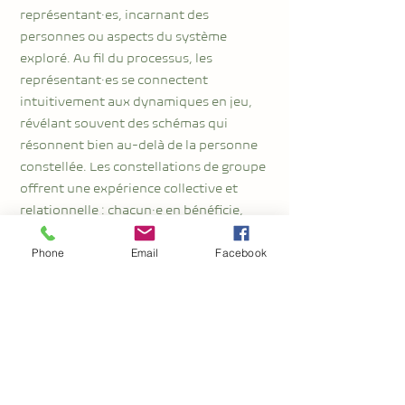
représentant·es, incarnant des
personnes ou aspects du système
exploré. Au fil du processus, les
représentant·es se connectent
intuitivement aux dynamiques en jeu,
révélant souvent des schémas qui
résonnent bien au-delà de la personne
constellée.
Les constellations de groupe
offrent une expérience collective et
relationnelle : chacun·e en bénéficie,
que tu sois la personne constellée,
représentant·e ou simple témoin.
En
Phone
Email
Facebook
tant que facilitatrice, je guide le
processus avec structure et sensibilité,
dans un cadre sécure, bienveillant et
respectueux. Le cadre est adapté de
manière à respecter les rythmes et
sensibilités de chacun·e, notamment en