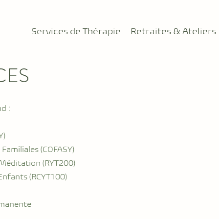
Services de Thérapie
Retraites & Ateliers
CES
d :
Y)
 Familiales (COFASY)
Méditation (RYT200)
Enfants (RCYT100)
rmanente