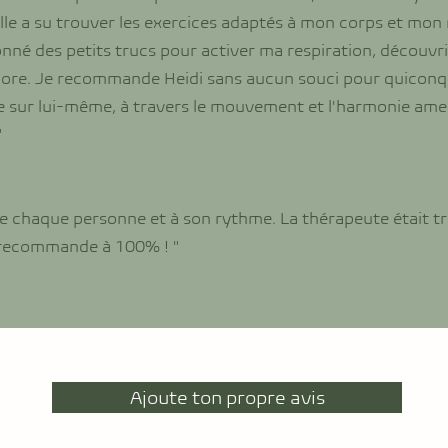
elle a su trouver les exercices adaptés à mon corps et mo
donné des petits trucs pour activer ma respiration, découvr
ore. Je recommande Heidi sans aucun souci pour quiconqu
e sur lui-même, à travers le mouvement et l'harmonie ame
"
 de chaque personne et à son rythme. La thérapeute était t
a recommande à 100% ! "
Ajoute ton propre avis