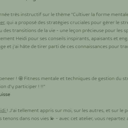
ournée très instructif sur le thème "Cultiver la forme menta
er
, qui a proposé des stratégies cruciales pour gérer le stre
 des transitions de la vie - une leçon précieuse pour les 
rement Heidi pour ses conseils inspirants, apaisants et eng
e et j'ai hâte de tirer parti de ces connaissances pour tra
peneer ! 🤩 Fitness mentale et techniques de gestion du str
n d'y participer ! !!"
uisse
idi
! J'ai tellement appris sur moi, sur les autres, et sur le
tenons dans nos vies 💫 - avec cet atelier, vous repartez a