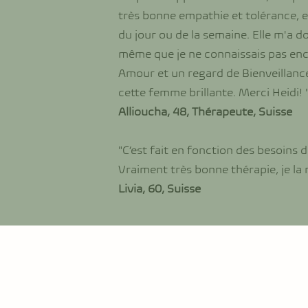
très bonne empathie et tolérance, 
du jour ou de la semaine. Elle m'a 
même que je ne connaissais pas enc
Amour et un regard de Bienveillanc
cette femme brillante. Merci Heidi! 
Allioucha, 48, Thérapeute, Suisse
"C’est fait en fonction des besoins
Vraiment très bonne thérapie, je l
Livia, 60, Suisse​