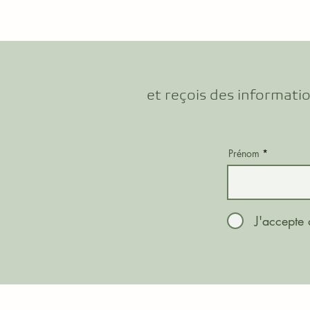
et reçois des informatio
Prénom
J'accepte 