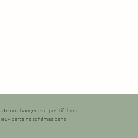
pporté un changement positif dans
mieux certains schémas dans