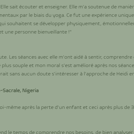
! Elle sait écouter et enseigner. Elle m'a soutenue de mani
ntaux par le biais du yoga. Ce fut une expérience unique, 
qui souhaitent se développer physiquement, émotionnelle
t une personne bienveillante !"
ute. Les séances avec elle m'ont aidé à sentir, comprendr
e plus souple et mon moral s'est amélioré après nos séanc
vrait sans aucun doute s'intéresser à l'approche de Heidi e
-Sacrale, Nigeria
moi-même après la perte d'un enfant et ceci après plus de 3
end le temps de comprendre nos besoins, de bien analyser n