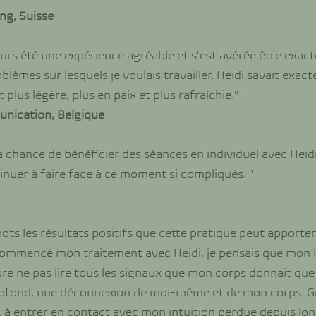
ng, Suisse
ours été une expérience agréable et s'est avérée être exact
èmes sur lesquels je voulais travailler, Heidi savait exactem
plus légère, plus en paix et plus rafraîchie."
munication, Belgique
la chance de bénéficier des séances en individuel avec Hei
inuer à faire face à ce moment si compliqués. "
 mots les résultats positifs que cette pratique peut apporter 
i commencé mon traitement avec Heidi, je pensais que mon 
re ne pas lire tous les signaux que mon corps donnait que la
ofond, une déconnexion de moi-même et de mon corps. Grâ
s, à entrer en contact avec mon intuition perdue depuis l