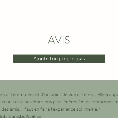
AVIS
Ajoute ton propre avis
oses différemment et d'un point de vue différent. Elle a a
 et rend certaines émotions plus légères. Vous comprenez 
des amis. Il faut en faire l'expérience soi-même.​​ "
tritioniste, Nigéria