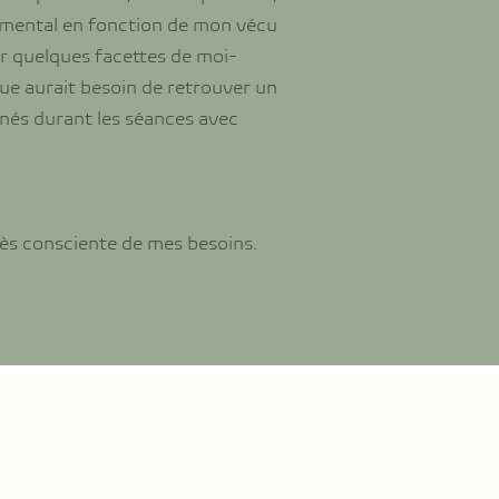
n mental en fonction de mon vécu
ir quelques facettes de moi-
e aurait besoin de retrouver un
nés durant les séances avec
rès consciente de mes besoins.