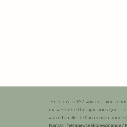
"Heidi m'a aidé à voir certaines ch
ma vie. Cette thérapie vous guérit
votre famille. Je l'ai recommandée à 
Nancy, Thérapeute Bioresonance / Nu