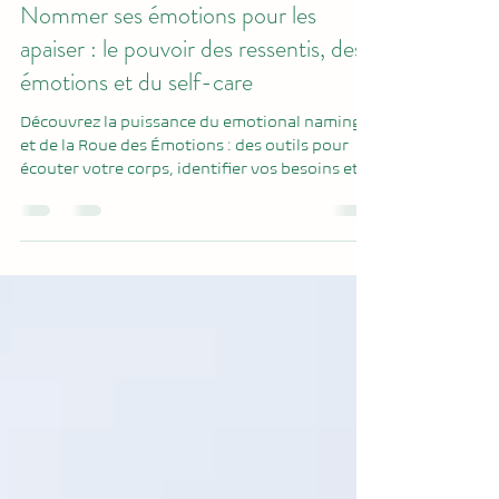
kempeneerh
26 mai 2025
5 min de lecture
Nommer ses émotions pour les
apaiser : le pouvoir des ressentis, des
émotions et du self-care
Découvrez la puissance du emotional naming
et de la Roue des Émotions : des outils pour
écouter votre corps, identifier vos besoins et y
répondre avec clarté. Cet article explore la
différence entre émotions et ressentis, la
science qui les sous-tend, et des pistes
concrètes pour les intégrer au quotidien, au
travail comme dans la vie personnelle.